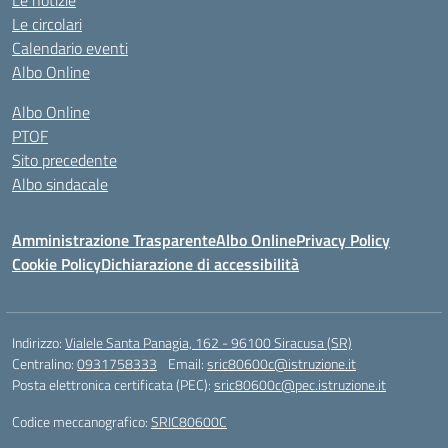
Le notizie
Le circolari
Calendario eventi
Albo Online
Albo Online
PTOF
Sito precedente
Albo sindacale
Amministrazione Trasparente
Albo Online
Privacy Policy
Cookie Policy
Dichiarazione di accessibilità
Indirizzo:
Vialele Santa Panagia, 162 - 96100 Siracusa (SR)
Centralino:
0931758333
Email:
sric80600c@istruzione.it
Posta elettronica certificata (PEC):
sric80600c@pec.istruzione.it
Codice meccanografico:
SRIC80600C