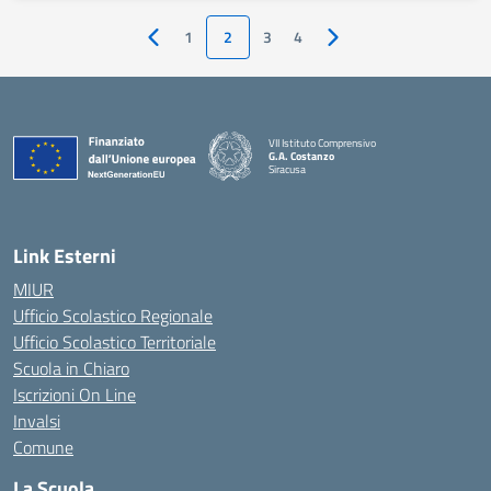
1
2
3
4
Pagina precedente
Pagina successiva
VII Istituto Comprensivo
G.A. Costanzo
Siracusa
Link Esterni
MIUR
Ufficio Scolastico Regionale
Ufficio Scolastico Territoriale
Scuola in Chiaro
Iscrizioni On Line
Invalsi
Comune
La Scuola