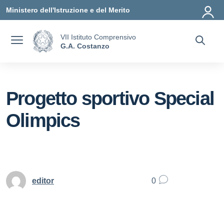
Vai ai contenuti
Vai al menu di navigazione
Vai al footer
Ministero dell'Istruzione e del Merito
VII Istituto Comprensivo
G.A. Costanzo
Progetto sportivo Special
Olimpics
editor
0