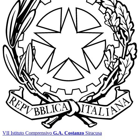
VII Istituto Comprensivo
G.A. Costanzo
Siracusa