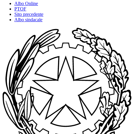
Albo Online
PTOF
Sito precedente
Albo sindacale