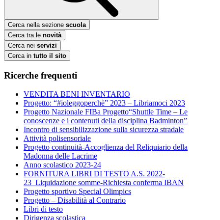
Cerca nella sezione
scuola
Cerca tra le
novità
Cerca nei
servizi
Cerca in
tutto il sito
Ricerche frequenti
VENDITA BENI INVENTARIO
Progetto: “#ioleggoperchè” 2023 – Libriamoci 2023
Progetto Nazionale FIBa Progetto“Shuttle Time – Le
conoscenze e i contenuti della disciplina Badminton”
Incontro di sensibilizzazione sulla sicurezza stradale
Attività polisensoriale
Progetto continuità-Accoglienza del Reliquiario della
Madonna delle Lacrime
Anno scolastico 2023-24
FORNITURA LIBRI DI TESTO A.S. 2022-
23_Liquidazione somme-Richiesta conferma IBAN
Progetto sportivo Special Olimpics
Progetto – Disabilità al Contrario
Libri di testo
Dirigenza scolastica