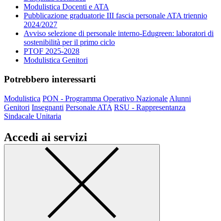
Modulistica Docenti e ATA
Pubblicazione graduatorie III fascia personale ATA triennio
2024/2027
Avviso selezione di personale interno-Edugreen: laboratori di
sostenibilità per il primo ciclo
PTOF 2025-2028
Modulistica Genitori
Potrebbero interessarti
Modulistica
PON - Programma Operativo Nazionale
Alunni
Genitori
Insegnanti
Personale ATA
RSU - Rappresentanza
Sindacale Unitaria
Accedi ai servizi