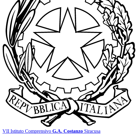
VII Istituto Comprensivo
G.A. Costanzo
Siracusa