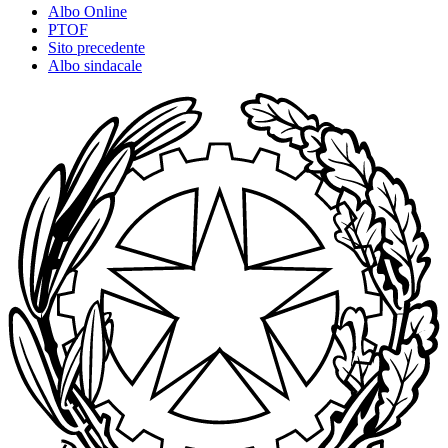
Albo Online
PTOF
Sito precedente
Albo sindacale