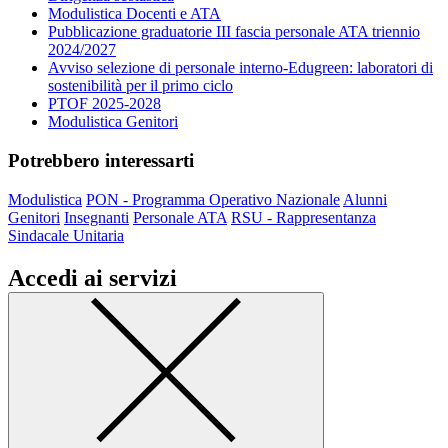
Modulistica Docenti e ATA
Pubblicazione graduatorie III fascia personale ATA triennio
2024/2027
Avviso selezione di personale interno-Edugreen: laboratori di
sostenibilità per il primo ciclo
PTOF 2025-2028
Modulistica Genitori
Potrebbero interessarti
Modulistica
PON - Programma Operativo Nazionale
Alunni
Genitori
Insegnanti
Personale ATA
RSU - Rappresentanza
Sindacale Unitaria
Accedi ai servizi