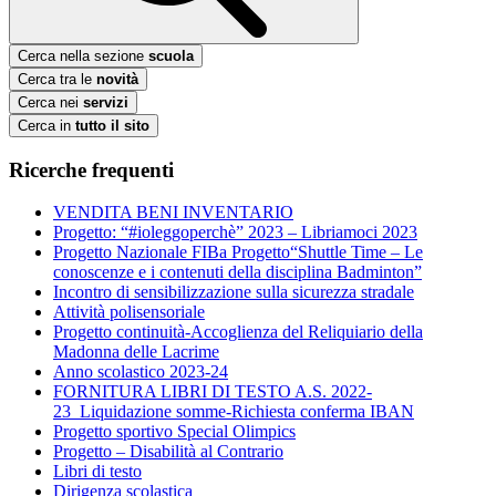
Cerca nella sezione
scuola
Cerca tra le
novità
Cerca nei
servizi
Cerca in
tutto il sito
Ricerche frequenti
VENDITA BENI INVENTARIO
Progetto: “#ioleggoperchè” 2023 – Libriamoci 2023
Progetto Nazionale FIBa Progetto“Shuttle Time – Le
conoscenze e i contenuti della disciplina Badminton”
Incontro di sensibilizzazione sulla sicurezza stradale
Attività polisensoriale
Progetto continuità-Accoglienza del Reliquiario della
Madonna delle Lacrime
Anno scolastico 2023-24
FORNITURA LIBRI DI TESTO A.S. 2022-
23_Liquidazione somme-Richiesta conferma IBAN
Progetto sportivo Special Olimpics
Progetto – Disabilità al Contrario
Libri di testo
Dirigenza scolastica