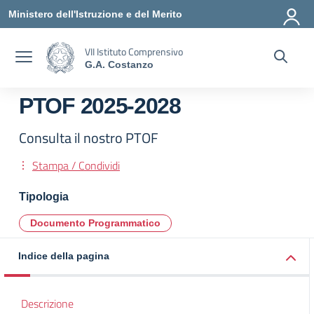
Vai ai contenuti
Vai al menu di navigazione
Vai al footer
Ministero dell'Istruzione e del Merito
VII Istituto Comprensivo
G.A. Costanzo
PTOF 2025-2028
Consulta il nostro PTOF
Stampa / Condividi
Tipologia
Documento Programmatico
Indice della pagina
Descrizione