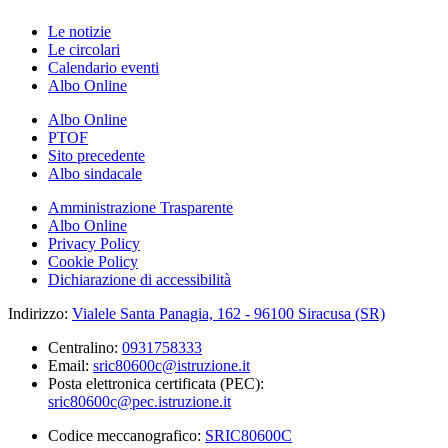
Le notizie
Le circolari
Calendario eventi
Albo Online
Albo Online
PTOF
Sito precedente
Albo sindacale
Amministrazione Trasparente
Albo Online
Privacy Policy
Cookie Policy
Dichiarazione di accessibilità
Indirizzo:
Vialele Santa Panagia, 162 - 96100 Siracusa (SR)
Centralino:
0931758333
Email:
sric80600c@istruzione.it
Posta elettronica certificata (PEC):
sric80600c@pec.istruzione.it
Codice meccanografico:
SRIC80600C