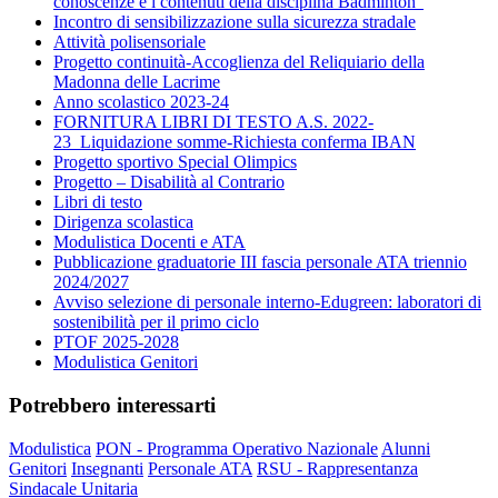
conoscenze e i contenuti della disciplina Badminton”
Incontro di sensibilizzazione sulla sicurezza stradale
Attività polisensoriale
Progetto continuità-Accoglienza del Reliquiario della
Madonna delle Lacrime
Anno scolastico 2023-24
FORNITURA LIBRI DI TESTO A.S. 2022-
23_Liquidazione somme-Richiesta conferma IBAN
Progetto sportivo Special Olimpics
Progetto – Disabilità al Contrario
Libri di testo
Dirigenza scolastica
Modulistica Docenti e ATA
Pubblicazione graduatorie III fascia personale ATA triennio
2024/2027
Avviso selezione di personale interno-Edugreen: laboratori di
sostenibilità per il primo ciclo
PTOF 2025-2028
Modulistica Genitori
Potrebbero interessarti
Modulistica
PON - Programma Operativo Nazionale
Alunni
Genitori
Insegnanti
Personale ATA
RSU - Rappresentanza
Sindacale Unitaria