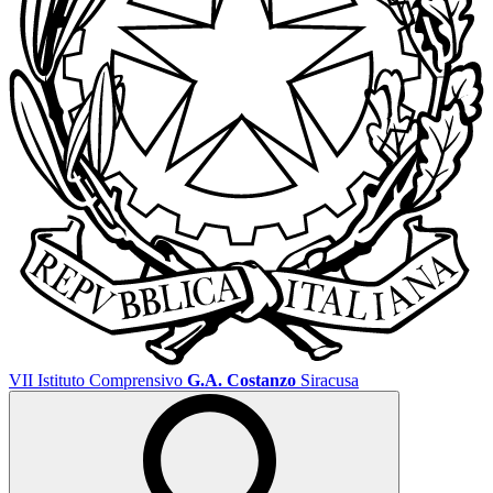
VII Istituto Comprensivo
G.A. Costanzo
Siracusa