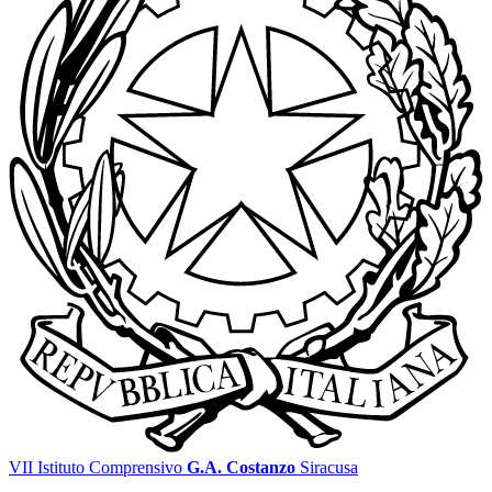
VII Istituto Comprensivo
G.A. Costanzo
Siracusa