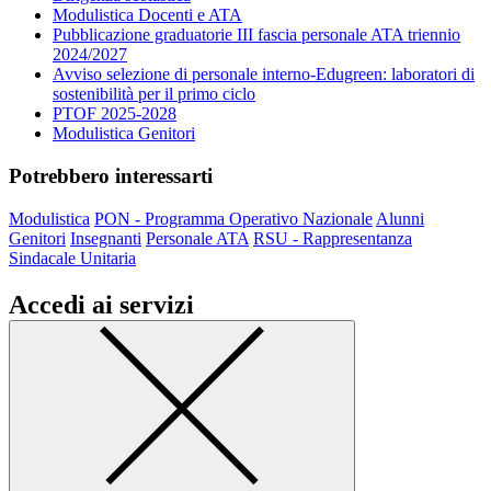
Modulistica Docenti e ATA
Pubblicazione graduatorie III fascia personale ATA triennio
2024/2027
Avviso selezione di personale interno-Edugreen: laboratori di
sostenibilità per il primo ciclo
PTOF 2025-2028
Modulistica Genitori
Potrebbero interessarti
Modulistica
PON - Programma Operativo Nazionale
Alunni
Genitori
Insegnanti
Personale ATA
RSU - Rappresentanza
Sindacale Unitaria
Accedi ai servizi