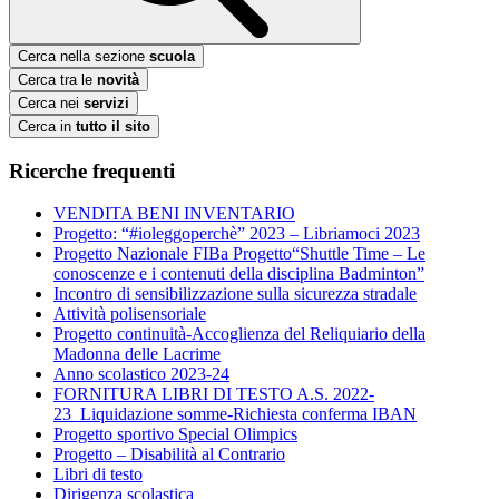
Cerca nella sezione
scuola
Cerca tra le
novità
Cerca nei
servizi
Cerca in
tutto il sito
Ricerche frequenti
VENDITA BENI INVENTARIO
Progetto: “#ioleggoperchè” 2023 – Libriamoci 2023
Progetto Nazionale FIBa Progetto“Shuttle Time – Le
conoscenze e i contenuti della disciplina Badminton”
Incontro di sensibilizzazione sulla sicurezza stradale
Attività polisensoriale
Progetto continuità-Accoglienza del Reliquiario della
Madonna delle Lacrime
Anno scolastico 2023-24
FORNITURA LIBRI DI TESTO A.S. 2022-
23_Liquidazione somme-Richiesta conferma IBAN
Progetto sportivo Special Olimpics
Progetto – Disabilità al Contrario
Libri di testo
Dirigenza scolastica