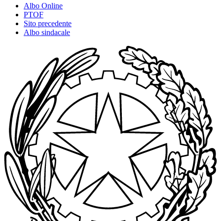
Albo Online
PTOF
Sito precedente
Albo sindacale