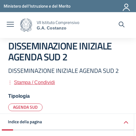
Vai ai contenuti
Vai al menu di navigazione
Vai al footer
Ministero dell'Istruzione e del Merito
VII Istituto Comprensivo
G.A. Costanzo
DISSEMINAZIONE INIZIALE
AGENDA SUD 2
DISSEMINAZIONE INIZIALE AGENDA SUD 2
Stampa / Condividi
Tipologia
AGENDA SUD
Indice della pagina