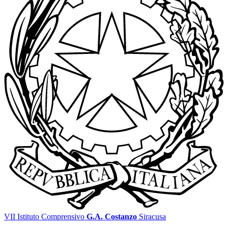
VII Istituto Comprensivo
G.A. Costanzo
Siracusa