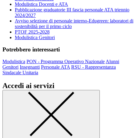
Modulistica Docenti e ATA
Pubblicazione graduatorie III fascia personale ATA triennio
2024/2027
Avviso selezione di personale interno-Edugreen: laboratori di
sostenibilità per il primo ciclo
PTOF 2025-2028
Modulistica Genitori
Potrebbero interessarti
Modulistica
PON - Programma Operativo Nazionale
Alunni
Genitori
Insegnanti
Personale ATA
RSU - Rappresentanza
Sindacale Unitaria
Accedi ai servizi