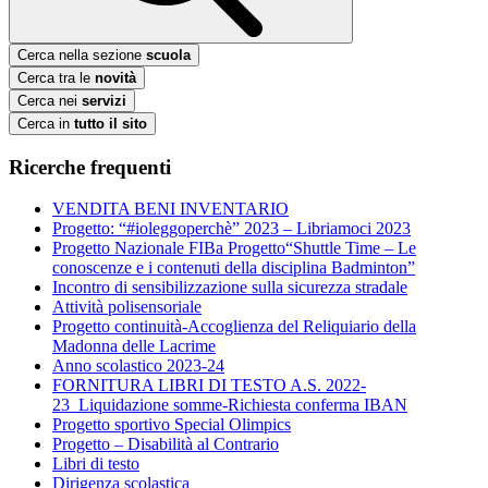
Cerca nella sezione
scuola
Cerca tra le
novità
Cerca nei
servizi
Cerca in
tutto il sito
Ricerche frequenti
VENDITA BENI INVENTARIO
Progetto: “#ioleggoperchè” 2023 – Libriamoci 2023
Progetto Nazionale FIBa Progetto“Shuttle Time – Le
conoscenze e i contenuti della disciplina Badminton”
Incontro di sensibilizzazione sulla sicurezza stradale
Attività polisensoriale
Progetto continuità-Accoglienza del Reliquiario della
Madonna delle Lacrime
Anno scolastico 2023-24
FORNITURA LIBRI DI TESTO A.S. 2022-
23_Liquidazione somme-Richiesta conferma IBAN
Progetto sportivo Special Olimpics
Progetto – Disabilità al Contrario
Libri di testo
Dirigenza scolastica