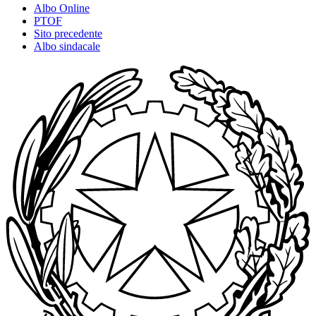
Albo Online
PTOF
Sito precedente
Albo sindacale