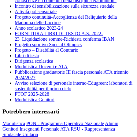
conoscenze e i contenuti della disciplina Badminton”
Incontro di sensibilizzazione sulla sicurezza stradale
Attività polisensoriale
Progetto continuità-Accoglienza del Reliquiario della
Madonna delle Lacrime
Anno scolastico 2023-24
FORNITURA LIBRI DI TESTO A.S. 2022-
23_Liquidazione somme-Richiesta conferma IBAN
Progetto sportivo Special Olimpics
Progetto – Disabilità al Contrario
Libri di testo
Dirigenza scolastica
Modulistica Docenti e ATA
Pubblicazione graduatorie III fascia personale ATA triennio
2024/2027
Avviso selezione di personale interno-Edugreen: laboratori di
sostenibilità per il primo ciclo
PTOF 2025-2028
Modulistica Genitori
Potrebbero interessarti
Modulistica
PON - Programma Operativo Nazionale
Alunni
Genitori
Insegnanti
Personale ATA
RSU - Rappresentanza
Sindacale Unitaria