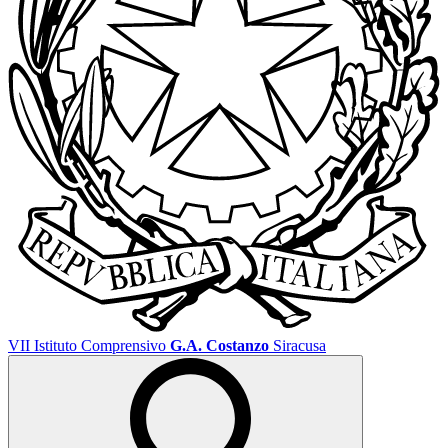
VII Istituto Comprensivo
G.A. Costanzo
Siracusa