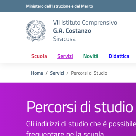
Vai ai contenuti
Vai al menu di navigazione
Vai al footer
Ministero dell'Istruzione e del Merito
VII Istituto Comprensivo
G.A. Costanzo
Siracusa
Scuola
Servizi
Novità
Didattica
Home
Servizi
Percorsi di Studio
Percorsi di studio
Gli indirizzi di studio che è possibil
frequentare nella scuola