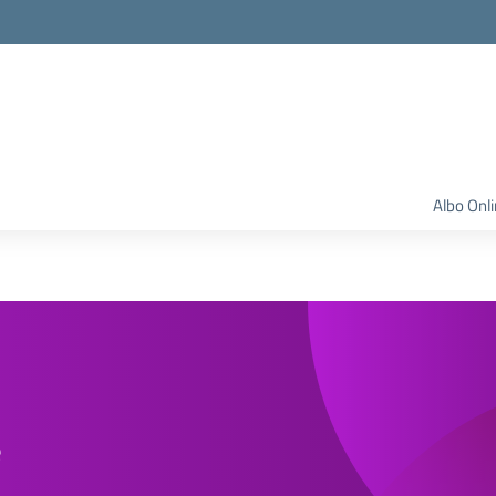
Albo Onl
e