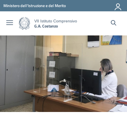
Vai ai contenuti
Vai al menu di navigazione
Vai al footer
Ministero dell'Istruzione e del Merito
VII Istituto Comprensivo
G.A. Costanzo