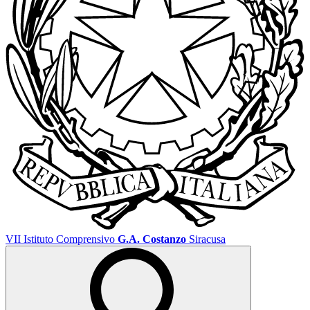
VII Istituto Comprensivo
G.A. Costanzo
Siracusa