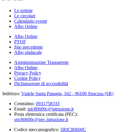
Le notizie
Le circolari
Calendario eventi
Albo Online
Albo Online
PTOF
Sito precedente
Albo sindacale
Amministrazione Trasparente
Albo Online
Privacy Policy
Cookie Policy
Dichiarazione di accessibilità
Indirizzo:
Vialele Santa Panagia, 162 - 96100 Siracusa (SR)
Centralino:
0931758333
Email:
sric80600c@istruzione.it
Posta elettronica certificata (PEC):
sric80600c@pec.istruzione.it
Codice meccanografico:
SRIC80600C