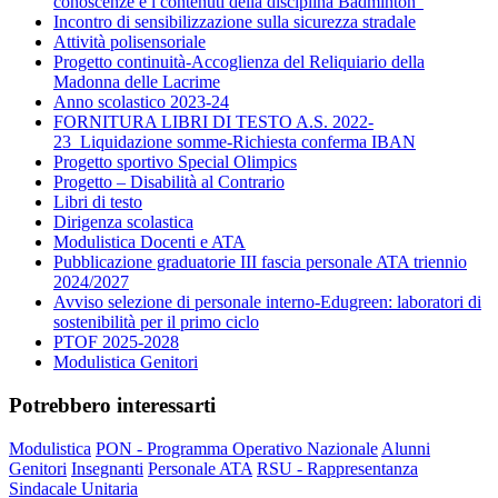
conoscenze e i contenuti della disciplina Badminton”
Incontro di sensibilizzazione sulla sicurezza stradale
Attività polisensoriale
Progetto continuità-Accoglienza del Reliquiario della
Madonna delle Lacrime
Anno scolastico 2023-24
FORNITURA LIBRI DI TESTO A.S. 2022-
23_Liquidazione somme-Richiesta conferma IBAN
Progetto sportivo Special Olimpics
Progetto – Disabilità al Contrario
Libri di testo
Dirigenza scolastica
Modulistica Docenti e ATA
Pubblicazione graduatorie III fascia personale ATA triennio
2024/2027
Avviso selezione di personale interno-Edugreen: laboratori di
sostenibilità per il primo ciclo
PTOF 2025-2028
Modulistica Genitori
Potrebbero interessarti
Modulistica
PON - Programma Operativo Nazionale
Alunni
Genitori
Insegnanti
Personale ATA
RSU - Rappresentanza
Sindacale Unitaria