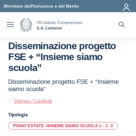
Vai ai contenuti
Vai al menu di navigazione
Vai al footer
Ministero dell'Istruzione e del Merito
VII Istituto Comprensivo
G.A. Costanzo
Disseminazione progetto
FSE + “Insieme siamo
scuola”
Disseminazione progetto FSE + “Insieme
siamo scuola”
Stampa / Condividi
Tipologia
PIANO ESTATE -INSIEME SIAMO SCUOLA 1 - 2 -3