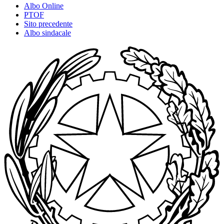
Albo Online
PTOF
Sito precedente
Albo sindacale