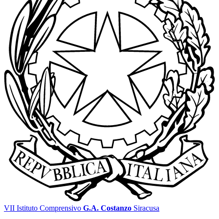
VII Istituto Comprensivo
G.A. Costanzo
Siracusa