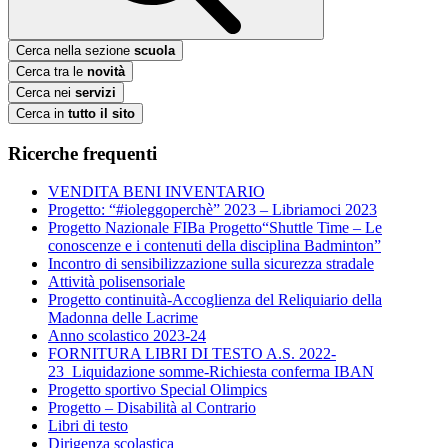
Cerca nella sezione
scuola
Cerca tra le
novità
Cerca nei
servizi
Cerca in
tutto il sito
Ricerche frequenti
VENDITA BENI INVENTARIO
Progetto: “#ioleggoperchè” 2023 – Libriamoci 2023
Progetto Nazionale FIBa Progetto“Shuttle Time – Le
conoscenze e i contenuti della disciplina Badminton”
Incontro di sensibilizzazione sulla sicurezza stradale
Attività polisensoriale
Progetto continuità-Accoglienza del Reliquiario della
Madonna delle Lacrime
Anno scolastico 2023-24
FORNITURA LIBRI DI TESTO A.S. 2022-
23_Liquidazione somme-Richiesta conferma IBAN
Progetto sportivo Special Olimpics
Progetto – Disabilità al Contrario
Libri di testo
Dirigenza scolastica