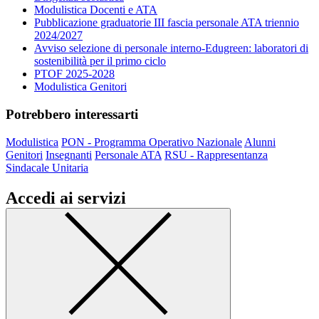
Modulistica Docenti e ATA
Pubblicazione graduatorie III fascia personale ATA triennio
2024/2027
Avviso selezione di personale interno-Edugreen: laboratori di
sostenibilità per il primo ciclo
PTOF 2025-2028
Modulistica Genitori
Potrebbero interessarti
Modulistica
PON - Programma Operativo Nazionale
Alunni
Genitori
Insegnanti
Personale ATA
RSU - Rappresentanza
Sindacale Unitaria
Accedi ai servizi