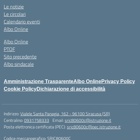
Le notizie
Le circolari
Calendario eventi
Albo Online
Albo Online
PTOF
Sito precedente
Albo sindacale
Amministrazione Trasparente
Albo Online
Privacy Policy
Cookie Policy
Dichiarazione di accessibilità
Indirizzo:
Vialele Santa Panagia, 162 - 96100 Siracusa (SR)
Centralino:
0931758333
Email:
sric80600c@istruzione.it
Posta elettronica certificata (PEC):
sric80600c@pec.istruzione.it
Codice meccanografico:
SRIC80600C