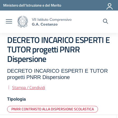
Vai ai contenuti
Vai al menu di navigazione
Vai al footer
Ministero dell'Istruzione e del Merito
VII Istituto Comprensivo
G.A. Costanzo
DECRETO INCARICO ESPERTI E
TUTOR progetti PNRR
Dispersione
DECRETO INCARICO ESPERTI E TUTOR
progetti PNRR Dispersione
Stampa / Condividi
Tipologia
PNRR CONTRASTO ALLA DISPERSIONE SCOLASTICA