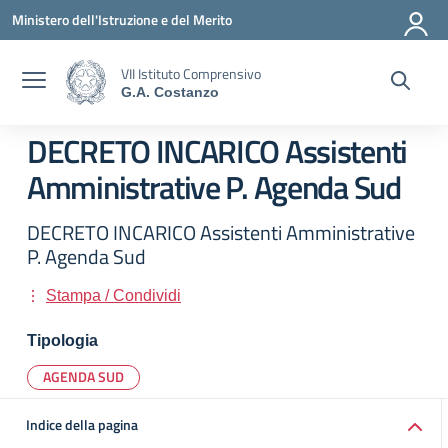
Vai ai contenuti
Vai al menu di navigazione
Vai al footer
Ministero dell'Istruzione e del Merito
VII Istituto Comprensivo
G.A. Costanzo
DECRETO INCARICO Assistenti
Amministrative P. Agenda Sud
DECRETO INCARICO Assistenti Amministrative
P. Agenda Sud
Stampa / Condividi
Tipologia
AGENDA SUD
Indice della pagina