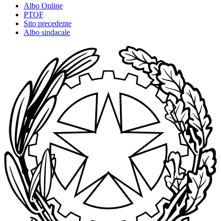
Albo Online
PTOF
Sito precedente
Albo sindacale