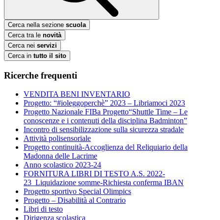
Cerca nella sezione
scuola
Cerca tra le
novità
Cerca nei
servizi
Cerca in
tutto il sito
Ricerche frequenti
VENDITA BENI INVENTARIO
Progetto: “#ioleggoperchè” 2023 – Libriamoci 2023
Progetto Nazionale FIBa Progetto“Shuttle Time – Le
conoscenze e i contenuti della disciplina Badminton”
Incontro di sensibilizzazione sulla sicurezza stradale
Attività polisensoriale
Progetto continuità-Accoglienza del Reliquiario della
Madonna delle Lacrime
Anno scolastico 2023-24
FORNITURA LIBRI DI TESTO A.S. 2022-
23_Liquidazione somme-Richiesta conferma IBAN
Progetto sportivo Special Olimpics
Progetto – Disabilità al Contrario
Libri di testo
Dirigenza scolastica