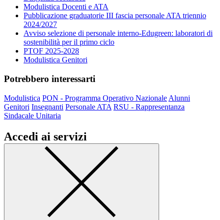
Modulistica Docenti e ATA
Pubblicazione graduatorie III fascia personale ATA triennio
2024/2027
Avviso selezione di personale interno-Edugreen: laboratori di
sostenibilità per il primo ciclo
PTOF 2025-2028
Modulistica Genitori
Potrebbero interessarti
Modulistica
PON - Programma Operativo Nazionale
Alunni
Genitori
Insegnanti
Personale ATA
RSU - Rappresentanza
Sindacale Unitaria
Accedi ai servizi