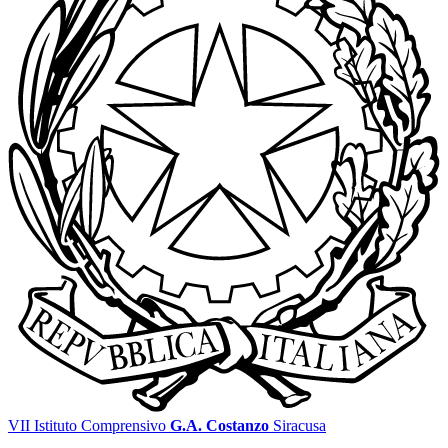
VII Istituto Comprensivo
G.A. Costanzo
Siracusa