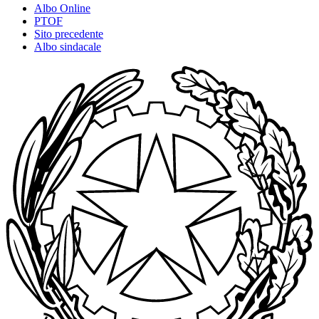
Albo Online
PTOF
Sito precedente
Albo sindacale