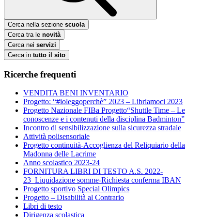
Cerca nella sezione
scuola
Cerca tra le
novità
Cerca nei
servizi
Cerca in
tutto il sito
Ricerche frequenti
VENDITA BENI INVENTARIO
Progetto: “#ioleggoperchè” 2023 – Libriamoci 2023
Progetto Nazionale FIBa Progetto“Shuttle Time – Le
conoscenze e i contenuti della disciplina Badminton”
Incontro di sensibilizzazione sulla sicurezza stradale
Attività polisensoriale
Progetto continuità-Accoglienza del Reliquiario della
Madonna delle Lacrime
Anno scolastico 2023-24
FORNITURA LIBRI DI TESTO A.S. 2022-
23_Liquidazione somme-Richiesta conferma IBAN
Progetto sportivo Special Olimpics
Progetto – Disabilità al Contrario
Libri di testo
Dirigenza scolastica