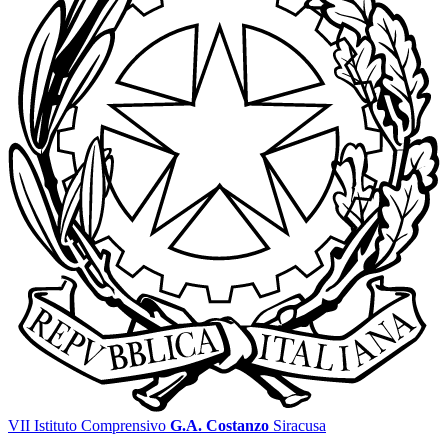
VII Istituto Comprensivo
G.A. Costanzo
Siracusa