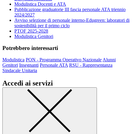
Modulistica Docenti e ATA
Pubblicazione graduatorie III fascia personale ATA triennio
2024/2027
Avviso selezione di personale interno-Edugreen: laboratori di
sostenibilità per il primo ciclo
PTOF 2025-2028
Modulistica Genitori
Potrebbero interessarti
Modulistica
PON - Programma Operativo Nazionale
Alunni
Genitori
Insegnanti
Personale ATA
RSU - Rappresentanza
Sindacale Unitaria
Accedi ai servizi