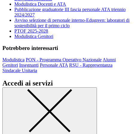
Modulistica Docenti e ATA
Pubblicazione graduatorie III fascia personale ATA triennio
2024/2027
Avviso selezione di personale interno-Edugreen: laboratori di
sostenibilità per il primo ciclo
PTOF 2025-2028
Modulistica Genitori
Potrebbero interessarti
Modulistica
PON - Programma Operativo Nazionale
Alunni
Genitori
Insegnanti
Personale ATA
RSU - Rappresentanza
Sindacale Unitaria
Accedi ai servizi