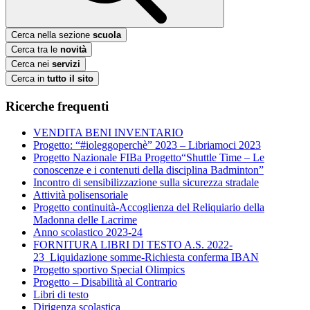
Cerca nella sezione
scuola
Cerca tra le
novità
Cerca nei
servizi
Cerca in
tutto il sito
Ricerche frequenti
VENDITA BENI INVENTARIO
Progetto: “#ioleggoperchè” 2023 – Libriamoci 2023
Progetto Nazionale FIBa Progetto“Shuttle Time – Le
conoscenze e i contenuti della disciplina Badminton”
Incontro di sensibilizzazione sulla sicurezza stradale
Attività polisensoriale
Progetto continuità-Accoglienza del Reliquiario della
Madonna delle Lacrime
Anno scolastico 2023-24
FORNITURA LIBRI DI TESTO A.S. 2022-
23_Liquidazione somme-Richiesta conferma IBAN
Progetto sportivo Special Olimpics
Progetto – Disabilità al Contrario
Libri di testo
Dirigenza scolastica