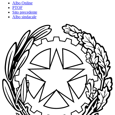
Albo Online
PTOF
Sito precedente
Albo sindacale