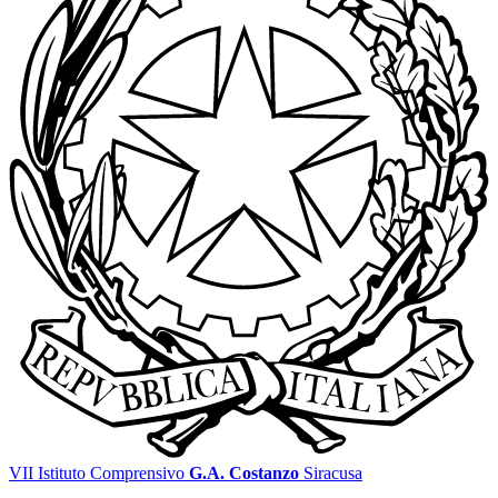
VII Istituto Comprensivo
G.A. Costanzo
Siracusa