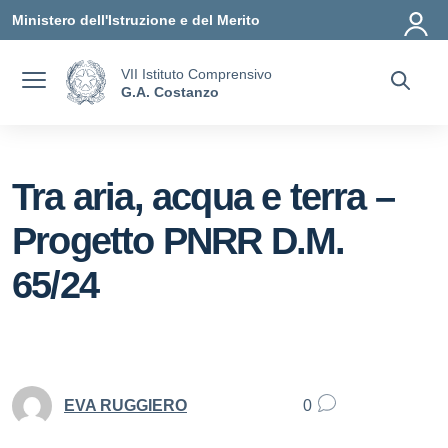
Vai ai contenuti
Vai al menu di navigazione
Vai al footer
Ministero dell'Istruzione e del Merito
VII Istituto Comprensivo
G.A. Costanzo
Tra aria, acqua e terra –
Progetto PNRR D.M.
65/24
EVA RUGGIERO
0