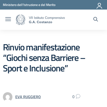
Vai ai contenuti
Vai al menu di navigazione
Vai al footer
Ministero dell'Istruzione e del Merito
VII Istituto Comprensivo
G.A. Costanzo
Rinvio manifestazione
“Giochi senza Barriere –
Sport e Inclusione”
EVA RUGGIERO
0