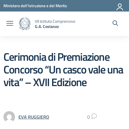
Vai ai contenuti
Vai al menu di navigazione
Vai al footer
Ministero dell'Istruzione e del Merito
VII Istituto Comprensivo
G.A. Costanzo
Cerimonia di Premiazione
Concorso “Un casco vale una
vita” – XVII Edizione
EVA RUGGIERO
0