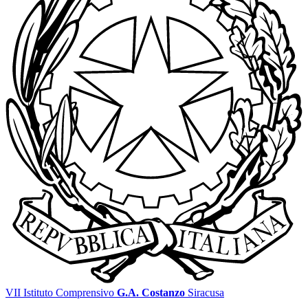
VII Istituto Comprensivo
G.A. Costanzo
Siracusa