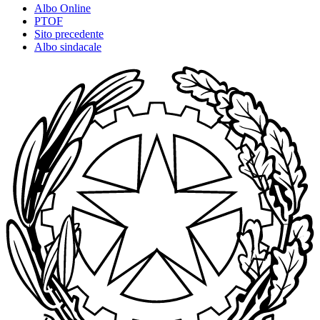
Albo Online
PTOF
Sito precedente
Albo sindacale