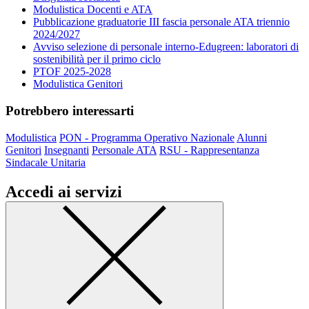
Modulistica Docenti e ATA
Pubblicazione graduatorie III fascia personale ATA triennio
2024/2027
Avviso selezione di personale interno-Edugreen: laboratori di
sostenibilità per il primo ciclo
PTOF 2025-2028
Modulistica Genitori
Potrebbero interessarti
Modulistica
PON - Programma Operativo Nazionale
Alunni
Genitori
Insegnanti
Personale ATA
RSU - Rappresentanza
Sindacale Unitaria
Accedi ai servizi