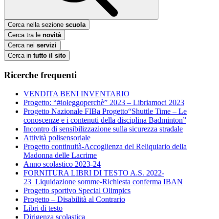
Cerca nella sezione
scuola
Cerca tra le
novità
Cerca nei
servizi
Cerca in
tutto il sito
Ricerche frequenti
VENDITA BENI INVENTARIO
Progetto: “#ioleggoperchè” 2023 – Libriamoci 2023
Progetto Nazionale FIBa Progetto“Shuttle Time – Le
conoscenze e i contenuti della disciplina Badminton”
Incontro di sensibilizzazione sulla sicurezza stradale
Attività polisensoriale
Progetto continuità-Accoglienza del Reliquiario della
Madonna delle Lacrime
Anno scolastico 2023-24
FORNITURA LIBRI DI TESTO A.S. 2022-
23_Liquidazione somme-Richiesta conferma IBAN
Progetto sportivo Special Olimpics
Progetto – Disabilità al Contrario
Libri di testo
Dirigenza scolastica