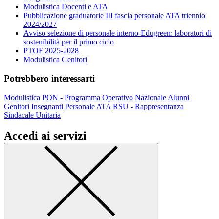
Modulistica Docenti e ATA
Pubblicazione graduatorie III fascia personale ATA triennio
2024/2027
Avviso selezione di personale interno-Edugreen: laboratori di
sostenibilità per il primo ciclo
PTOF 2025-2028
Modulistica Genitori
Potrebbero interessarti
Modulistica
PON - Programma Operativo Nazionale
Alunni
Genitori
Insegnanti
Personale ATA
RSU - Rappresentanza
Sindacale Unitaria
Accedi ai servizi