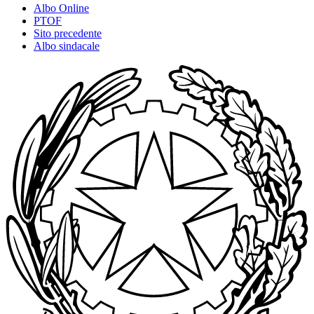
Albo Online
PTOF
Sito precedente
Albo sindacale