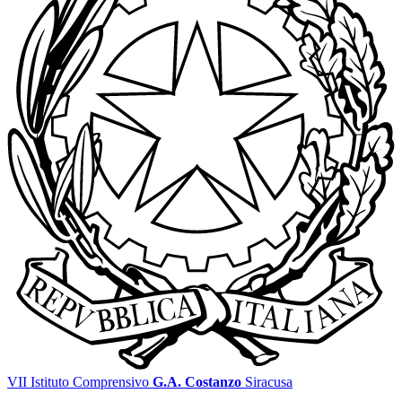
VII Istituto Comprensivo
G.A. Costanzo
Siracusa