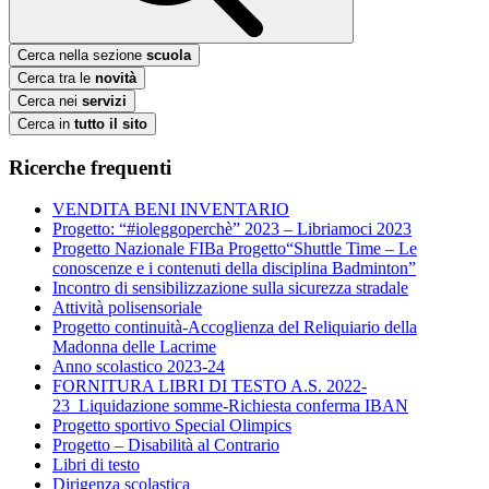
Cerca nella sezione
scuola
Cerca tra le
novità
Cerca nei
servizi
Cerca in
tutto il sito
Ricerche frequenti
VENDITA BENI INVENTARIO
Progetto: “#ioleggoperchè” 2023 – Libriamoci 2023
Progetto Nazionale FIBa Progetto“Shuttle Time – Le
conoscenze e i contenuti della disciplina Badminton”
Incontro di sensibilizzazione sulla sicurezza stradale
Attività polisensoriale
Progetto continuità-Accoglienza del Reliquiario della
Madonna delle Lacrime
Anno scolastico 2023-24
FORNITURA LIBRI DI TESTO A.S. 2022-
23_Liquidazione somme-Richiesta conferma IBAN
Progetto sportivo Special Olimpics
Progetto – Disabilità al Contrario
Libri di testo
Dirigenza scolastica