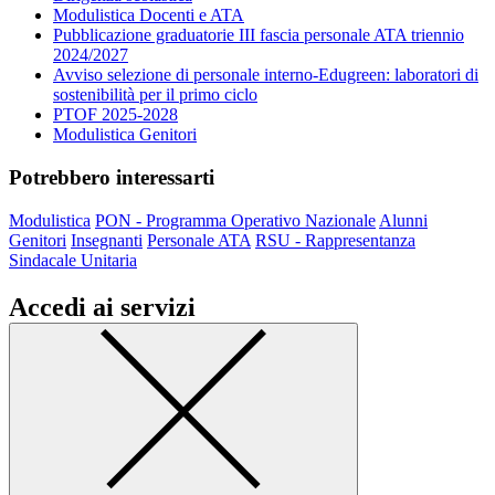
Modulistica Docenti e ATA
Pubblicazione graduatorie III fascia personale ATA triennio
2024/2027
Avviso selezione di personale interno-Edugreen: laboratori di
sostenibilità per il primo ciclo
PTOF 2025-2028
Modulistica Genitori
Potrebbero interessarti
Modulistica
PON - Programma Operativo Nazionale
Alunni
Genitori
Insegnanti
Personale ATA
RSU - Rappresentanza
Sindacale Unitaria
Accedi ai servizi