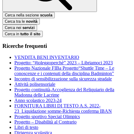
Cerca nella sezione
scuola
Cerca tra le
novità
Cerca nei
servizi
Cerca in
tutto il sito
Ricerche frequenti
VENDITA BENI INVENTARIO
Progetto: “#ioleggoperchè” 2023 – Libriamoci 2023
Progetto Nazionale FIBa Progetto“Shuttle Time – Le
conoscenze e i contenuti della disciplina Badminton”
Incontro di sensibilizzazione sulla sicurezza stradale
Attività polisensoriale
Progetto continuità-Accoglienza del Reliquiario della
Madonna delle Lacrime
Anno scolastico 2023-24
FORNITURA LIBRI DI TESTO A.S. 2022-
23_Liquidazione somme-Richiesta conferma IBAN
Progetto sportivo Special Olimpics
Progetto – Disabilità al Contrario
Libri di testo
Dirigenza scolastica