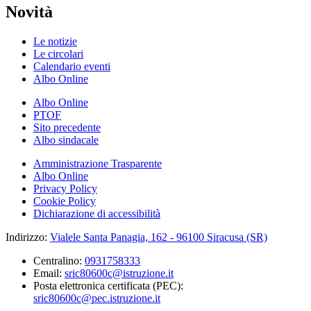
Novità
Le notizie
Le circolari
Calendario eventi
Albo Online
Albo Online
PTOF
Sito precedente
Albo sindacale
Amministrazione Trasparente
Albo Online
Privacy Policy
Cookie Policy
Dichiarazione di accessibilità
Indirizzo:
Vialele Santa Panagia, 162 - 96100 Siracusa (SR)
Centralino:
0931758333
Email:
sric80600c@istruzione.it
Posta elettronica certificata (PEC):
sric80600c@pec.istruzione.it