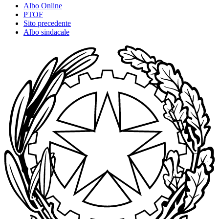
Albo Online
PTOF
Sito precedente
Albo sindacale