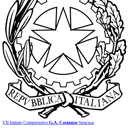
VII Istituto Comprensivo
G.A. Costanzo
Siracusa