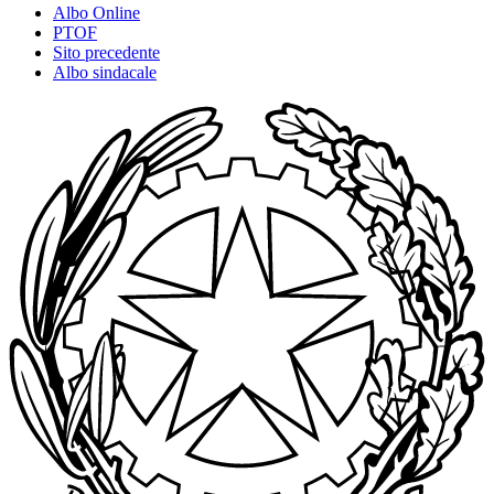
Albo Online
PTOF
Sito precedente
Albo sindacale