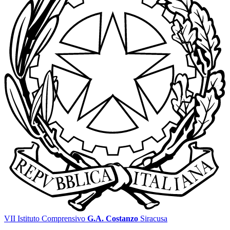
VII Istituto Comprensivo
G.A. Costanzo
Siracusa