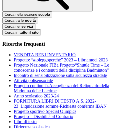
Cerca nella sezione
scuola
Cerca tra le
novità
Cerca nei
servizi
Cerca in
tutto il sito
Ricerche frequenti
VENDITA BENI INVENTARIO
Progetto: “#ioleggoperchè” 2023 – Libriamoci 2023
Progetto Nazionale FIBa Progetto“Shuttle Time – Le
conoscenze e i contenuti della disciplina Badminton”
Incontro di sensibilizzazione sulla sicurezza stradale
Attività polisensoriale
Progetto continuità-Accoglienza del Reliquiario della
Madonna delle Lacrime
Anno scolastico 2023-24
FORNITURA LIBRI DI TESTO A.S. 2022-
23_Liquidazione somme-Richiesta conferma IBAN
Progetto sportivo Special Olimpics
Progetto – Disabilità al Contrario
Libri di testo
Dirigenza scolastica