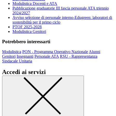
Modulistica Docenti e ATA
Pubblicazione graduatorie III fascia personale ATA triennio
2024/2027
Avviso selezione di personale interno-Edugreen: laboratori di
sostenibilità per il primo ciclo
PTOF 2025-2028
Modulistica Genitori
Potrebbero interessarti
Modulistica
PON - Programma Operativo Nazionale
Alunni
Genitori
Insegnanti
Personale ATA
RSU - Rappresentanza
Sindacale Unitaria
Accedi ai servizi